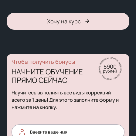
Хочу на курс
Н
Ь
Т
А
Е
Т
С
Э
Чтобы получить бонусы
К
С
М
П
О
Е
Т
Р
Р
5900
Т
Е
О
П
М
С
НАЧНИТЕ ОБУЧЕНИЕ
К
рублей
С
Э
Т
А
Е
Н
Т
Ь
Ь
Т
Н
Е
А
ПРЯМО СЕЙЧАС
Т
Э
С
К
С
П
М
Е
О
Р
Т
Научитесь выполнять все виды коррекций
всего за 1 день! Для этого заполните форму и
нажмите на кнопку.